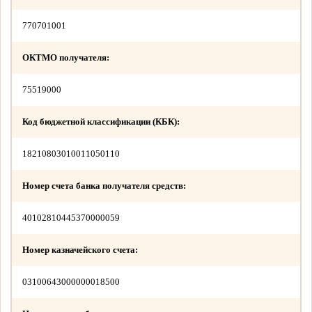
770701001
ОКТМО получателя:
75519000
Код бюджетной классификации (КБК):
18210803010011050110
Номер счета банка получателя средств:
40102810445370000059
Номер казначейского счета:
03100643000000018500